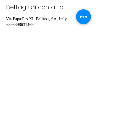
Dettagli di contatto
Via Papa Pio XI, Bellizzi, SA, Italy
+393398631469
carminemontella83@alice.it
-
video matrimoniale
-
spot pubblicitari
-
Video Musicali
-
Fotografia Reportage
-
Fotografia Matrimoniale Ar